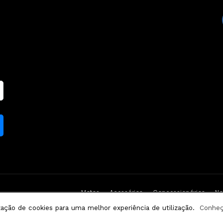
Motos
Acessórios
Concessionários
No
 ThemeGoods
ização de cookies para uma melhor experiência de utilização.
Conheça