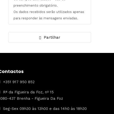
preenchimento obrigatório.
Os dados recebidos serão utilizados apenas
para responder às mensagens enviadas.
Partilhar
Contactos
+351 917 950 852
Rª da Figueira da Foz, nº 15
3080-437 Brenha - Figueira Da Foz
Seg-Sex 09h30 às 13h00 e das 14h0 às 18h30