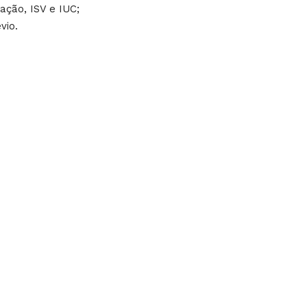
ção, ISV e IUC;
vio.